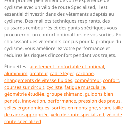
Pour profiter pleinement de votre expérience de
cyclisme avec un vélo de route Specialized, il est
essentiel d’investir dans des vêtements adaptés au
cyclisme. Des maillots techniques respirants, des
cuissards rembourrés et des gants spécifiques vous
procureront un confort optimal lors de vos sorties. En
choisissant des vêtements conçus pour la pratique du
cyclisme, vous améliorerez votre performance et
réduirez les risques d’inconfort pendant vos trajets.
Étiquettes :
ajustement confortable et optimal
,
aluminium
,
amateur
,
cadre léger
,
carbone
,
changements de vitesse fluides
,
compétiteur
,
confort
,
courses sur circuit
,
cycliste
,
fatigue musculaire
,
géométrie étudiée
,
groupe shimano
,
guidons bien
pensés
,
innovation
,
performance
,
pression des pneus
,
selles ergonomiques
,
sorties en montagne
,
sram
,
taille
de cadre appropriée
,
velo de route specialized
,
vélo de
route specialized