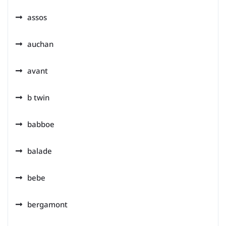
assos
auchan
avant
b twin
babboe
balade
bebe
bergamont