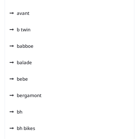
avant
b twin
babboe
balade
bebe
bergamont
bh
bh bikes