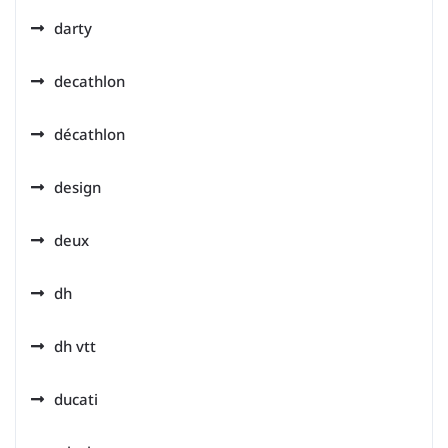
darty
decathlon
décathlon
design
deux
dh
dh vtt
ducati