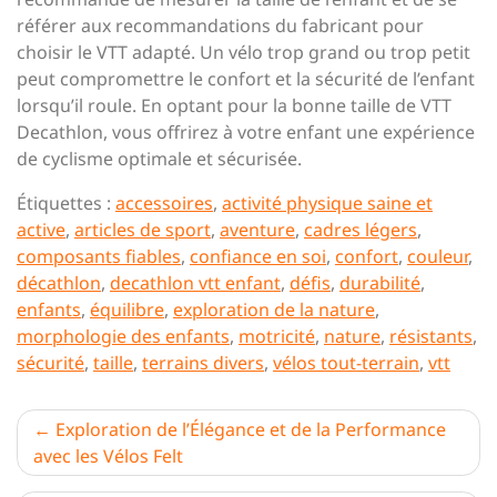
référer aux recommandations du fabricant pour
choisir le VTT adapté. Un vélo trop grand ou trop petit
peut compromettre le confort et la sécurité de l’enfant
lorsqu’il roule. En optant pour la bonne taille de VTT
Decathlon, vous offrirez à votre enfant une expérience
de cyclisme optimale et sécurisée.
Étiquettes :
accessoires
,
activité physique saine et
active
,
articles de sport
,
aventure
,
cadres légers
,
composants fiables
,
confiance en soi
,
confort
,
couleur
,
décathlon
,
decathlon vtt enfant
,
défis
,
durabilité
,
enfants
,
équilibre
,
exploration de la nature
,
morphologie des enfants
,
motricité
,
nature
,
résistants
,
sécurité
,
taille
,
terrains divers
,
vélos tout-terrain
,
vtt
Navigation
Exploration de l’Élégance et de la Performance
avec les Vélos Felt
de