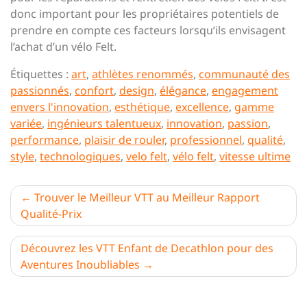
donc important pour les propriétaires potentiels de
prendre en compte ces facteurs lorsqu’ils envisagent
l’achat d’un vélo Felt.
Étiquettes :
art
,
athlètes renommés
,
communauté des
passionnés
,
confort
,
design
,
élégance
,
engagement
envers l'innovation
,
esthétique
,
excellence
,
gamme
variée
,
ingénieurs talentueux
,
innovation
,
passion
,
performance
,
plaisir de rouler
,
professionnel
,
qualité
,
style
,
technologiques
,
velo felt
,
vélo felt
,
vitesse ultime
Navigation
Trouver le Meilleur VTT au Meilleur Rapport
Qualité-Prix
de
l’article
Découvrez les VTT Enfant de Decathlon pour des
Aventures Inoubliables