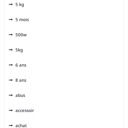
5 kg
5 mois
500w
5kg
6 ans
8 ans
abus
accessoir
achat