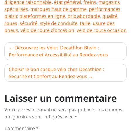
diligence raisonnable
,
état général
,
freins
,
magasins
spécialisés
,
marques haut de gamme
,
performances
,
plaisir
,
plateformes en ligne
,
prix abordable
,
qualité
,
roues
,
sécurité
,
style de conduite
,
taille
,
usure des
pneus
,
vélo de route d'occasion
,
velo de route occasion
Navigation
Découvrez les Vélos Decathlon Btwin :
Performance et Accessibilité au Rendez-vous
de
l’article
Choisir le bon casque vélo chez Decathlon :
Sécurité et Confort au Rendez-vous
Laisser un commentaire
Votre adresse e-mail ne sera pas publiée.
Les champs
obligatoires sont indiqués avec
*
Commentaire
*