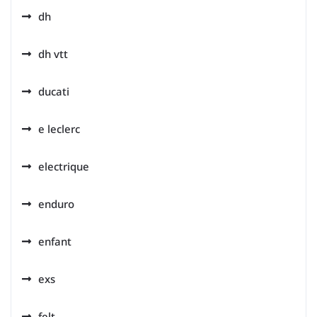
dh
dh vtt
ducati
e leclerc
electrique
enduro
enfant
exs
felt