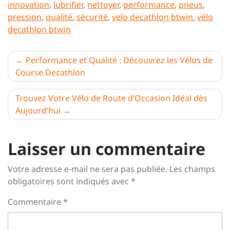
innovation
,
lubrifier
,
nettoyer
,
performance
,
pneus
,
pression
,
qualité
,
sécurité
,
velo decathlon btwin
,
vélo
decathlon btwin
Navigation
Performance et Qualité : Découvrez les Vélos de
Course Decathlon
de
l’article
Trouvez Votre Vélo de Route d’Occasion Idéal dès
Aujourd’hui
Laisser un commentaire
Votre adresse e-mail ne sera pas publiée.
Les champs
obligatoires sont indiqués avec
*
Commentaire
*