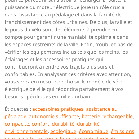
puissance du moteur électrique joue un rôle crucial
dans l’assistance au pédalage et dans la facilité de
franchissement des côtes urbaines. De plus, la taille et
le poids du vélo sont des éléments à prendre en
compte pour garantir une maniabilité optimale dans
les espaces restreints de la ville. Enfin, n’oubliez pas de
vérifier les équipements inclus tels que les freins, les
éclairages et les accessoires pratiques qui
contribueront à rendre vos trajets plus sûrs et
confortables. En analysant ces critères avec attention,
vous serez en mesure de choisir le modèle de vélo
électrique de ville qui répondra parfaitement à vos
besoins spécifiques en milieu urbain.
Étiquettes :
accessoires pratiques
,
assistance au
pédalage
,
autonomie suffisante
,
batterie rechargeable
,
compacité
,
confort
,
durabilité
,
durabilité
environnementale
,
écologique
,
économique
,
émissions
de gaz à effet de serre
,
fatigue réduite
,
légèreté
,