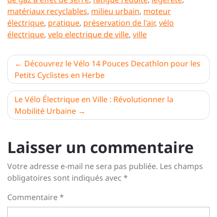
matériaux recyclables
,
milieu urbain
,
moteur
électrique
,
pratique
,
préservation de l'air
,
vélo
électrique
,
velo electrique de ville
,
ville
Navigation
Découvrez le Vélo 14 Pouces Decathlon pour les
Petits Cyclistes en Herbe
de
l’article
Le Vélo Électrique en Ville : Révolutionner la
Mobilité Urbaine
Laisser un commentaire
Votre adresse e-mail ne sera pas publiée.
Les champs
obligatoires sont indiqués avec
*
Commentaire
*