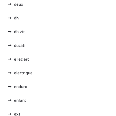
deux
dh
dh vtt
ducati
e leclerc
electrique
enduro
enfant
exs