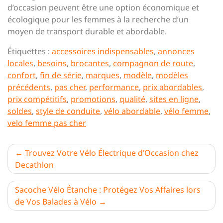
d’occasion peuvent être une option économique et
écologique pour les femmes à la recherche d’un
moyen de transport durable et abordable.
Étiquettes :
accessoires indispensables
,
annonces
locales
,
besoins
,
brocantes
,
compagnon de route
,
confort
,
fin de série
,
marques
,
modèle
,
modèles
précédents
,
pas cher
,
performance
,
prix abordables
,
prix compétitifs
,
promotions
,
qualité
,
sites en ligne
,
soldes
,
style de conduite
,
vélo abordable
,
vélo femme
,
velo femme pas cher
Navigation
Trouvez Votre Vélo Électrique d’Occasion chez
Decathlon
de
l’article
Sacoche Vélo Étanche : Protégez Vos Affaires lors
de Vos Balades à Vélo