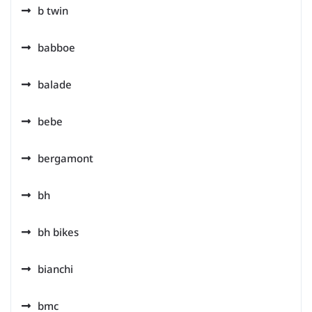
b twin
babboe
balade
bebe
bergamont
bh
bh bikes
bianchi
bmc