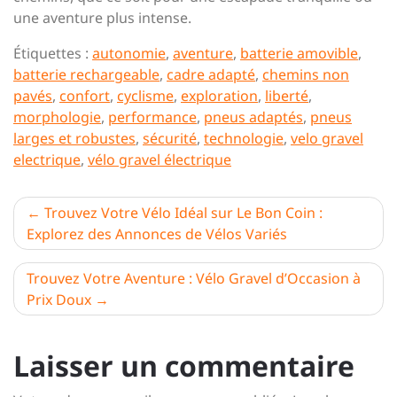
une aventure plus intense.
Étiquettes :
autonomie
,
aventure
,
batterie amovible
,
batterie rechargeable
,
cadre adapté
,
chemins non
pavés
,
confort
,
cyclisme
,
exploration
,
liberté
,
morphologie
,
performance
,
pneus adaptés
,
pneus
larges et robustes
,
sécurité
,
technologie
,
velo gravel
electrique
,
vélo gravel électrique
Navigation
Trouvez Votre Vélo Idéal sur Le Bon Coin :
Explorez des Annonces de Vélos Variés
de
l’article
Trouvez Votre Aventure : Vélo Gravel d’Occasion à
Prix Doux
Laisser un commentaire