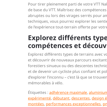
Pour tirer pleinement parti de votre VTT Na
de base du VTT. Maîtrisez des compétences 
abruptes ou lors des virages serrés pour am
techniques, vous pourrez explorer les senti
de l’expérience tout-terrain offerte par votre
Explorez différents typ
compétences et découvr
Explorez différents types de terrains ave
et découvrir de nouveaux parcours excitants
forestiers sinueux ou des descentes techni
et de devenir un cycliste plus confiant et po
d’explorer l’inconnu – c’est là que se trouve
mémorables à vélo.
Étiquettes :
adhérence maximale
,
aluminiu
expérimenté
,
débutant
,
descentes
,
design é
montées
,
performances exceptionnelles
,
pn