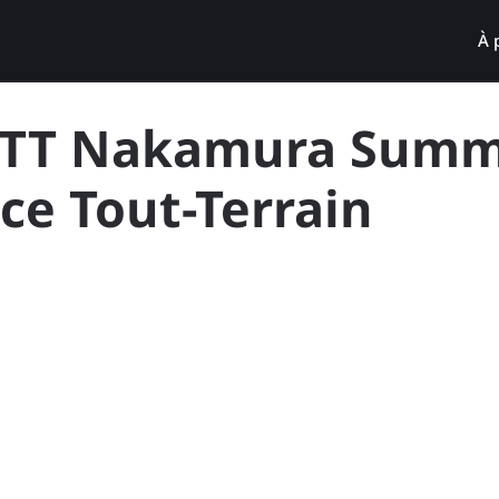
À 
 VTT Nakamura Summ
nce Tout-Terrain