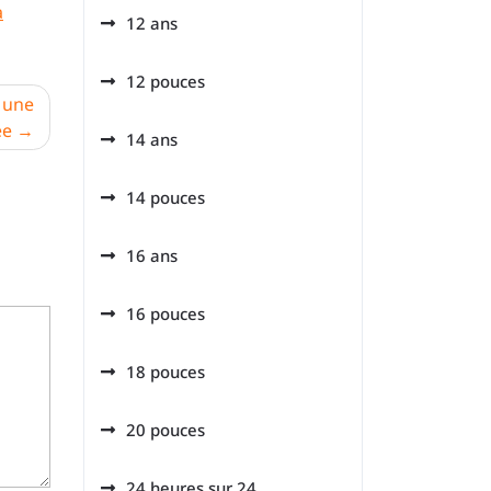
a
12 ans
12 pouces
 une
ée
14 ans
14 pouces
16 ans
16 pouces
18 pouces
20 pouces
24 heures sur 24