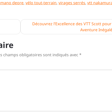
himano deore
,
vélo tout-terrain
,
virages serrés
,
vtt nakamur
Découvrez l’Excellence des VTT Scott pour
Aventure Inégal
aire
s champs obligatoires sont indiqués avec
*