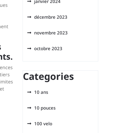
janvier 2024
ques
décembre 2023
ment
novembre 2023
s
octobre 2023
ts.
tences
Categories
tiers
imites
et
10 ans
10 pouces
100 velo