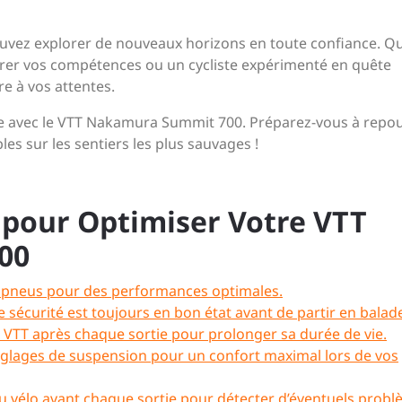
vez explorer de nouveaux horizons en toute confiance. Q
rer vos compétences ou un cycliste expérimenté en quête
re à vos attentes.
ure avec le VTT Nakamura Summit 700. Préparez-vous à repo
les sur les sentiers les plus sauvages !
s pour Optimiser Votre VTT
00
es pneus pour des performances optimales.
sécurité est toujours en bon état avant de partir en balad
re VTT après chaque sortie pour prolonger sa durée de vie.
réglages de suspension pour un confort maximal lors de vos
du vélo avant chaque sortie pour détecter d’éventuels probl