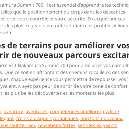
kamura Summit 700, il est essentiel d’apprendre les techni
telles que le positionnement du corps dans les descentes
éliorer votre contrôle et votre sécurité. En acquérant ces
ers les plus exigeants en toute confiance et profiter pleine
 vélo.
es de terrains pour améliorer vo
ir de nouveaux parcours excitan
c votre VTT Nakamura Summit 700 pour améliorer vos compé
. Que ce soit en affrontant des chemins rocailleux, des sen
ques, chaque expérience vous permettra de repousser vos l
lyvalent. N’ayez pas peur de sortir de votre zone de confort 
nt les plus belles découvertes et les moments les plus
m
,
aventure
,
aventures
,
compétences améliorer
,
cycliste
légant
,
freins à disque hydrauliques
,
horizons nouveaux
,
eus tout-terrain
,
sensations fortes
,
sentiers exigeants
,