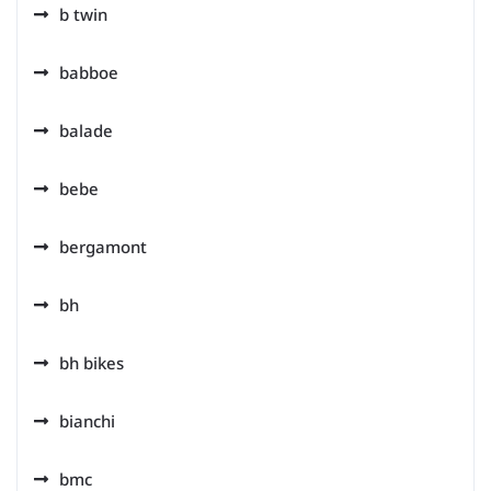
b twin
babboe
balade
bebe
bergamont
bh
bh bikes
bianchi
bmc