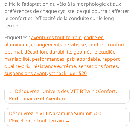
difficile l’adaptation du vélo à la morphologie et aux
préférences de chaque cycliste, ce qui pourrait affecter
le confort et l’efficacité de la conduite sur le long
terme.
Étiquettes :
aventures tout-terrain
,
cadre en
aluminium
,
changements de vitesse
,
confort
,
confort
optimal
,
décathlon
,
durabilité
,
géométrie étudiée
,
maniabilité
,
performances
,
prix abordable
,
rapport
qualité-prix
,
résistance extrême
,
sensations fortes
,
suspensions avant
,
vtt rockrider 520
Navigation
Découvrez l’Univers des VTT B’Twin : Confort,
Performance et Aventure
de
l’article
Découvrez le VTT Nakamura Summit 700 :
L’Excellence Tout-Terrain