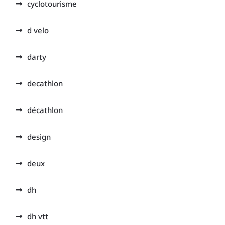
cyclotourisme
d velo
darty
decathlon
décathlon
design
deux
dh
dh vtt