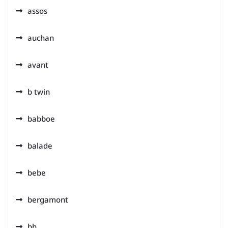
assos
auchan
avant
b twin
babboe
balade
bebe
bergamont
bh